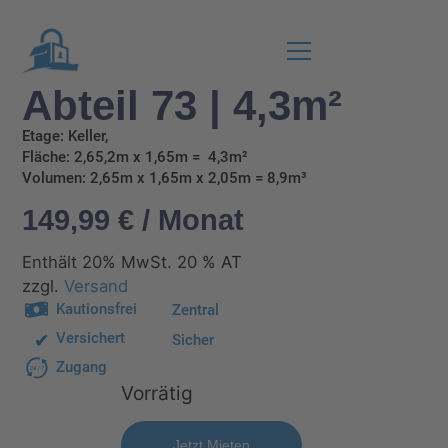
Abteil 73 | 4,3m²
Etage: Keller,
Fläche: 2,65,2m x 1,65m = 4,3m²
Volumen: 2,65m x 1,65m x 2,05m = 8,9m³
149,99
€
/ Monat
Enthält 20% MwSt. 20 % AT
zzgl.
Versand
Kautionsfrei
Zentral
Versichert
Sicher
Zugang
24
/
7
Vorrätig
Alternative:
Jetzt Mieten