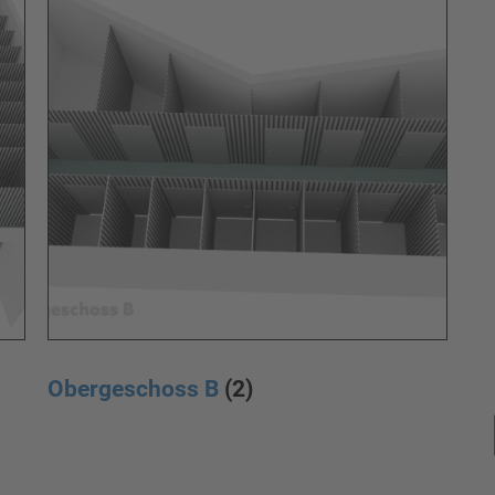
Obergeschoss B
(2)