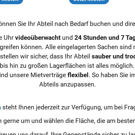
nnen Sie Ihr Abteil nach Bedarf buchen und dire
ie Uhr
videoüberwacht
und
24 Stunden und 7 Ta
greifen können. Alle eingelagerten Sachen sind 
ellen wir sicher, dass Ihr Abteil
sauber und tro
bis hin zu großen Lagerflächen ist alles möglich
sind unsere Mietverträge
flexibel
. So haben Sie i
Abteils anzupassen.
m
steht Ihnen jederzeit zur Verfügung, um bei Fra
h gerne um und wählen die Fläche, die am besten
freuen uns darauf, Ihre Gegenstände sicher zu la