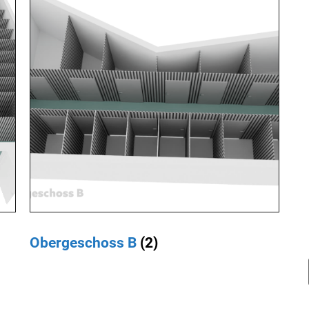
Obergeschoss B
(2)