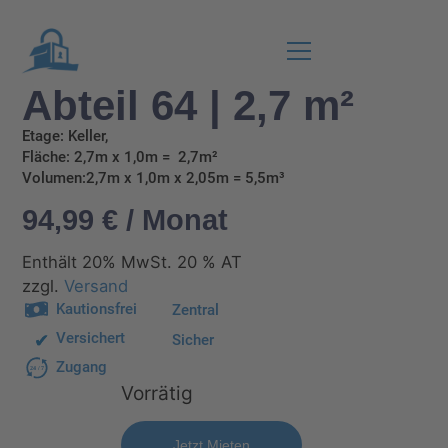
Abteil 64 | 2,7 m²
Etage: Keller,
Fläche: 2,7m x 1,0m = 2,7m²
Volumen:2,7m x 1,0m x 2,05m = 5,5m³
94,99
€
/ Monat
Enthält 20% MwSt. 20 % AT
zzgl.
Versand
Kautionsfrei
Zentral
Versichert
Sicher
Zugang
24
/
7
Vorrätig
Alternative:
Jetzt Mieten